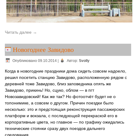
Читать далее
→
Новогоднее Завидово
Опубликовано
09.10.2014
|
Автор:
Svolly
Когда в новогодние праздники дома сидеть совсем надоело,
решил посетить станцию Завидово, расположенную рядом с
деревней тоже Завидово, близ заповедника опять же
Завидово, прикинь! Но, сцуко, облом — в пгт
Новозавидовский! Как же так? Но фотоотчёт будет не о
топонимике, а совсем о другом. Причин поездки было
несколько: это и предстоящая реконструкция пассажирских
платформ и вокзала, с последующей перекраской его в
корпоративные цвета, но главное — по графику ожидались
технические стоянки сразу двух поездов дальнего
следования.