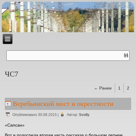
ЧС7
← Ранее
1
2
Веребьинский мост и окрестности
Опубликовано
30.08.2015
|
Автор:
Svolly
«Сапсан»
Вот и подоспела вторая часть рассказа о большом летнем