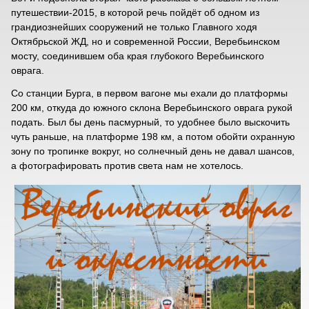
путешествии-2015, в которой речь пойдёт об одном из
грандиознейших сооружений не только Главного ходя
Октябрьской ЖД, но и современной России, Веребьинском
мосту, соединившем оба края глубокого Веребьинского
оврага.
Со станции Бурга, в первом вагоне мы ехали до платформы
200 км, откуда до южного склона Веребьинского оврага рукой
подать. Был бы день пасмурный, то удобнее было выскочить
чуть раньше, на платформе 198 км, а потом обойти охранную
зону по тропинке вокруг, но солнечный день не давал шансов,
а фотографировать против света нам не хотелось.