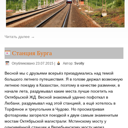
Читать далее
→
Станция Бурга
Опубликовано
23.07.2015
|
Автор:
Svolly
Весной мы с друзьями всерьёз призадумались над темой
большого летнего путешествия. Я в голове держал возможную
летнюю поездку в Казахстан, поэтому в качестве разминки, в
начале лета, раздумывал какие места лучше посетить на
Октябрьской ЖД. Весной знакомый удачно пофоткал в
Любани, раздумывал над этой станцией, а ещё хотелось в
Торфяное и треугольник в Чудово. Но просматривая
фотоархивы загорелся поездкой к двум самым знаменитым
мостам Октябрьской магистрали: Мстинскому мосту у
одноимённой станции и Веребьинскому мосту через