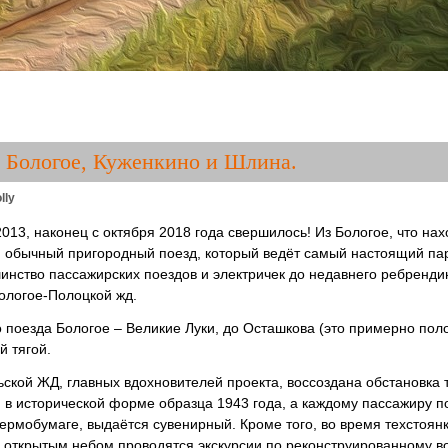
 Бологое, Куженкино и Шлина.
lly
2013, наконец с октября 2018 года свершилось! Из Бологое, что на
 обычный пригородный поезд, который ведёт самый настоящий пар
инство пассажирских поездов и электричек до недавнего ребренди
ологое-Полоцкой жд.
о поезда Бологое – Великие Луки, до Осташкова (это примерно пол
й тягой.
ской ЖД, главных вдохновителей проекта, воссоздана обстановка 
 в исторической форме образца 1943 года, а каждому пассажиру 
рмобумаге, выдаётся сувенирный. Кроме того, во время техстоянк
д открытым небом проводятся экскурсии по реконструированному во