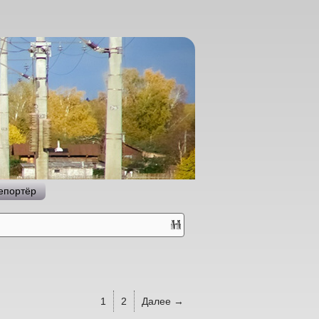
епортёр
1
2
Далее →