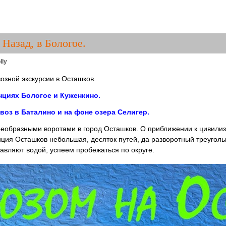
Назад, в Бологое.
lly
озной экскурсии в Осташков.
нциях Бологое и Куженкино.
оз в Баталино и на фоне озера Селигер.
воеобразными воротами в город Осташков. О приближении к цивил
ция Осташков небольшая, десяток путей, да разворотный треугольн
авляют водой, успеем пробежаться по округе.