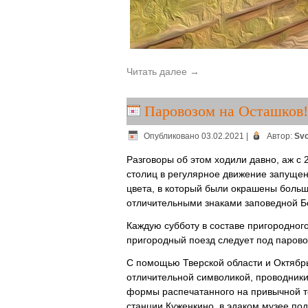
Читать далее
→
Паровозом на Осташков!
Опубликовано
03.02.2021
|
Автор:
Svo
Разговоры об этом ходили давно, аж с 
столиц в регулярное движение запущен
цвета, в который были окрашены больш
отличительными знаками заповедной Б
Каждую субботу в составе пригородног
пригородный поезд следует под парово
С помощью Тверской области и Октябрь
отличительной символикой, проводники
формы распечатанного на привычной те
станции Куженкино, в эдаком музее по